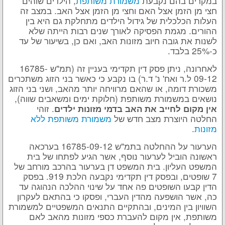
במקרים בהם נקבעת
משמורת משותפת
, הילדים שוהים
חצי מן הזמן אצל האם וחצי מן הזמן אצל האב. במצב זה
העלות הכלכלית של גידול הילדים מתחלקת גם היא בין
ההורים. מגמת הפסיקה לאורך שנים רבות הייתה שלא
לשנות את גובה חיוב מזונות האב, ואם כן, בשיעור של עד
כ-25% בלבד.
לאחרונה, ניתן פסק דין תקדימי בעניין זה (תמ"ש 16785-
09-12 ל.ר ואח' נ' ד.ר) בו נקבע כי כאשר בני הזוג משתכרים
משכורת דומה, או שהאם מרוויחה יותר מהאב, ושני בני הזוג
נושאים במשמורת משותפת (חלוקת ימים ומשאבים שווה),
. זוהי
אין מקום לחייב את האב בדמי מזונות ילדים
החלטה היוצרת מצב חדש של
משמורת משותפת ללא
מזונות
.
הערעור על ההחלטה בתמ"ש 16785-09-12 בערכאה
ראשונה הוביל לערעור נוסף, אשר הגיע לפתחו של בית
המשפט העליון. בית המשפט דן בערעור בהרכב מורחב של
7 שופטים, ובפסק דין תקדימי נקבעה הלכת 919. בפסק
הדין קבעו השופטים פה אחד על שינוי ההלכה הנהוגה עד
כה, אשר הושפעה מהדין העברי, ופסקו כי בהתאם לעקרון
השוויון בין המינים, ובהתקיים התנאים המשפטיים למשמורת
משותפת, אין מקום להעברת כספי מזונות מהאב לאם