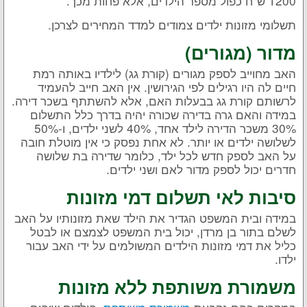
1200 ש"ח כפול מספר הילדים, אלא פחות מכך.
תשלומי מזונות ילדים צמודים למדד המחירים לצרכן.
מדור (מגורים)
האב מחוייב לספק מגורים (קורת גג) לילדיו באותה רמת
חיים לה היו רגילים לפי הגירושין. אין האב חייב להעמיד
לרשותם קורת גג בבעלות האם, אלא להשתתף בשכר דירה.
במידה והאם גרה בדירה שכורה יהיה בדרך כלל התשלום
30% משכר הדירה לילד אחד, 40% לשני ילדים, ו-50%
לשלושה ילדים או יותר. לא אחת נפסק כי אין מוטלת חובה
על האב לספק חדש לכל ילד, כלומר שדירה בת שלושה
חדרים יכול לספק מדור לאם ושני ילדים.
סיבות לאי תשלום דמי מזונות
במידה ובית המשפט הגדיר את הילד שאת מזונותיו על האב
לשלם בתור בן מרדן, יכול בית המשפט לצמצם או לבטל
כליל את דמי מזונות הילדים המשולמים על ידי האב עבור
ילדו.
משמורת משותפת ללא מזונות