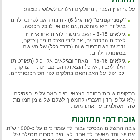
על פי הדין העברי, מחולקים הילדים לשלוש קבוצות:
- חובת האב לפרנס ילדים
"קטני קטנים" (עד גיל 6)
בגיל זה היא מוחלטת, גם אם אין לו כל הכנסה.
- האב ממשיך להיות אחראי יחיד
גילאים 6-15
לצרכים ההכרחיים, אך לגבי הצרכים מדין צדקה,
נדרשת השתתפות שווה (בדרך כלל) של האישה
במזונות הילדים.
- מאחר ובגילאים אלו יכול (תאורטית)
גילאים 15-18
הילד לעבוד, אז כל הוצאותיו הם מבחינת דין צדקה,
ולכן יפלו על האב והאם בחלקים לפי יחס הכנסותיהם.
בתקופת שירות החובה הצבאי, חייב האב על פי הפסיקה
(לא על פי הדין העברי) להמשיך לשלם שליש מן המזונות
שהיו משולמים עד אותו מועד.
גובה דמי המזונות
גובה התשלום הבסיסי עבור ילד עומד כיום על כ-1200 ש"ח.
אם יש יותר מאשר ילד אחד, לא יהיה הסכום מכפלה של