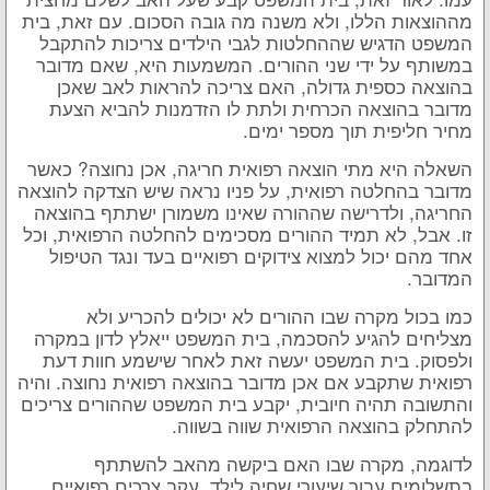
מההוצאות הללו, ולא משנה מה גובה הסכום. עם זאת, בית
המשפט הדגיש שההחלטות לגבי הילדים צריכות להתקבל
במשותף על ידי שני ההורים. המשמעות היא, שאם מדובר
בהוצאה כספית גדולה, האם צריכה להראות לאב שאכן
מדובר בהוצאה הכרחית ולתת לו הזדמנות להביא הצעת
מחיר חליפית תוך מספר ימים.
השאלה היא מתי הוצאה רפואית חריגה, אכן נחוצה? כאשר
מדובר בהחלטה רפואית, על פניו נראה שיש הצדקה להוצאה
החריגה, ולדרישה שההורה שאינו משמורן ישתתף בהוצאה
זו. אבל, לא תמיד ההורים מסכימים להחלטה הרפואית, וכל
אחד מהם יכול למצוא צידוקים רפואיים בעד ונגד הטיפול
המדובר.
כמו בכול מקרה שבו ההורים לא יכולים להכריע ולא
מצליחים להגיע להסכמה, בית המשפט ייאלץ לדון במקרה
ולפסוק. בית המשפט יעשה זאת לאחר שישמע חוות דעת
רפואית שתקבע אם אכן מדובר בהוצאה רפואית נחוצה. והיה
והתשובה תהיה חיובית, יקבע בית המשפט שההורים צריכים
להתחלק בהוצאה הרפואית שווה בשווה.
לדוגמה, מקרה שבו האם ביקשה מהאב להשתתף
בתשלומים עבור שיעורי שחיה לילד, עקב צרכים רפואיים.