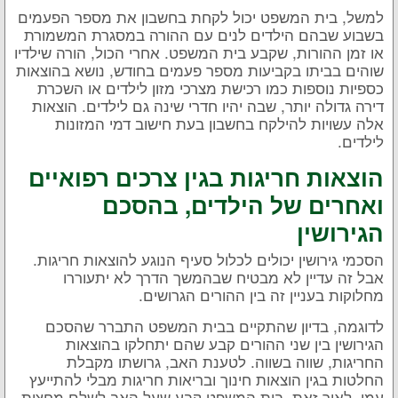
למשל, בית המשפט יכול לקחת בחשבון את מספר הפעמים
בשבוע שבהם הילדים לנים עם ההורה במסגרת המשמורת
או זמן ההורות, שקבע בית המשפט. אחרי הכול, הורה שילדיו
שוהים בביתו בקביעות מספר פעמים בחודש, נושא בהוצאות
כספיות נוספות כמו רכישת מצרכי מזון לילדים או השכרת
דירה גדולה יותר, שבה יהיו חדרי שינה גם לילדים. הוצאות
אלה עשויות להילקח בחשבון בעת חישוב דמי המזונות
לילדים.
הוצאות חריגות בגין צרכים רפואיים
ואחרים של הילדים, בהסכם
הגירושין
הסכמי גירושין יכולים לכלול סעיף הנוגע להוצאות חריגות.
אבל זה עדיין לא מבטיח שבהמשך הדרך לא יתעוררו
מחלוקות בעניין זה בין ההורים הגרושים.
לדוגמה, בדיון שהתקיים בבית המשפט התברר שהסכם
הגירושין בין שני ההורים קבע שהם יתחלקו בהוצאות
החריגות, שווה בשווה. לטענת האב, גרושתו מקבלת
החלטות בגין הוצאות חינוך ובריאות חריגות מבלי להתייעץ
עמו. לאור זאת, בית המשפט קבע שעל האב לשלם מחצית