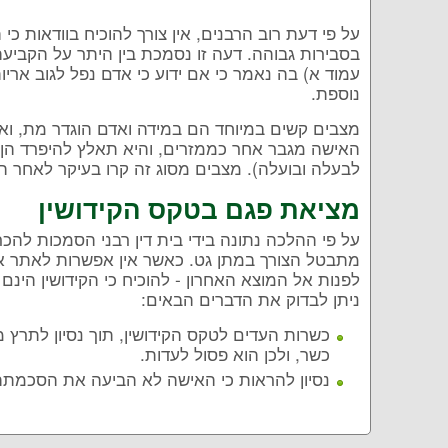
על פי דעת רוב הרבנים, אין צורך להוכיח בוודאות כ
בסבירות גבוהה. דעה זו נסמכת בין היתר על הקביע
עמוד א) בה נאמר כי אם ידוע כי אדם נפל לגוב אריו
נוספת.
מצבים קשים במיוחד הם במידה ואדם הוגדר מת, ואז 
האישה מגבר אחר כממזרים, והיא תאלץ להיפרד הן 
לבעלה ובועלה). מצבים מסוג זה קרו בעיקר לאחר ה
מציאת פגם בטקס הקידושין
על פי ההלכה נתונה בידי בית דין רבני הסמכות להכר
מתבטל הצורך במתן גט. כאשר אין אפשרות לאתר את הב
לפנות אל המוצא האחרון - להוכיח כי הקידושין הינ
ניתן לבדוק את הדברים הבאים:
כשרות העדים לטקס הקידושין, תוך נסיון לתרץ מ
כשר, ולכן הוא פסול לעדות.
נסיון להראות כי האישה לא הביעה את הסכמתה 