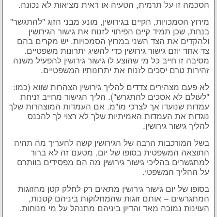
הסכמה זו על תרמית, הטעיה או ראית מציאות לא נכונה.
מירוץ הסמכויות, הקיים בגירושין, מונע מבני הזוג "להתגשר"
בנחת, שכן תמיד קיים הפיתוי לזנוח את גישור הגירושין
ולהקדים את הצד השני במרוץ הסמכויות. יש מקרים בהם
צד אחד יוזם גישור גירושין כדי להשיג יתרונות משפטיים.
מסיבה זו חייב כל מי שהוצע לו גישור גירושין להפעיל משנה
זהירות טרם יסכים לזנוח את יתרונותיו המשפטיים.
לא פעם מצהירים צדדים להליך גירושין הצהרות שווא (כמו:
"לעולם לא אסכים להתגרש"). הליך הגישור מחייב זניחת
עמדות שנועדו אך לצרכי מו"מ. אם העמדות המוצהרות שלך
נוגדות את העמדות האמיתיות שלך לא רצוי לך להכנס
להליך גישור גירושין.
בשל המורכבות הרבה של הגירושין קשה להעריך מה תהיה
התוצאה המשפטית בסופו של יום. מטעם זה לא ברור
למתגשרים בהליכי גישור גירושין מה הם מפסידים בוותרם
על ההליך המשפטי.
בסופו של יום גישור גירושין מתאים רק לחלק קטן מהזוגות
המתגרשים – אותם זוגות שהמחלוקות ביניהם קטנות,
העוינות נמוכה מאד והדיון ביניהם מתנהל על מי מנוחות.