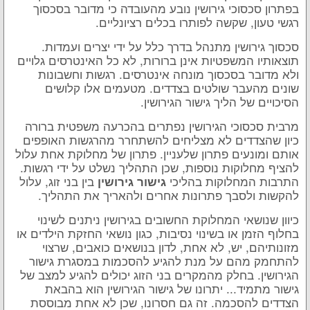
בפתרון סכסוכי גירושין נובע מהעובדה כי מדובר בסכסוך
רגשי טעון, שקשה לפותרו בכלים רציונליים.
סכסוך גירושין מתנהל בדרך כלל על ידי יצרים ועמדות.
תוצאותיו המשפטיות אינן ברורות, לא כל האינטרסים גלויים
ולא מדובר בסכסוך מונחה אינטרסים. רגשות וחשבונות
שונים מהעבר שולטים בצדדים. מטעמים אלו קלושים
הסיכויים של הליך גישור הגירושין.
מרבית סכסוכי הגירושין נפתרים בהכרעה משפטית ברורה
כיון שהצדדים לא מצליחים להשתחרר מהרגשות האופפים
אותם ומונעים פתרון שלעניין. פתרון של מחלוקת אחת עלול
להציף מחלוקות נוספות, שכן התהליך נשלט על ידי רגשות.
התרבות המחלוקות בהליכי
בין בני זוג, עלול
גישור גירושין
להקשות ולסבך פתרונות אחרים ולהאריך את התהליך.
כיוון שנושאי המחלוקת החשובים בגירושין ניתנים לשינוי
בחלוף הזמן או בשינוי נסיבות, כגון נושאי החזקת הילדים או
מזונותיהם, יש, לא אחת, לדון בנושאים כואבים, שרצוי
להתחמק מהם על מנת להגיע להסכמות במסגרת גישור
הגירושין. בחלק מהמקרים בני הזוג יכולים להגיע למצב של
גישור מתמיד... יתרונו של גישור הגירושין הוא בהבאת
הצדדים להסכמה. זה גם חסרונו, שכן לא אחת מבוססת