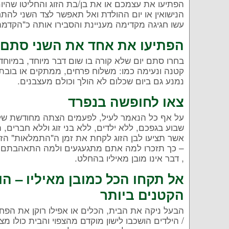
הפתיעו את עצמכם או את בן/בת הזוג והחליטו שהיום 
הנישואין או יום ההולדת ואל תאפשר לצד השני להת
עשו חגיגה מקדימה מעניינת והסבירו אותה כ"הקדמה
הפתיעו את אחד את השני סתם ב
בחרו סתם יום שלא קורה בו שום דבר מיוחד, במיוחד 
קטנה ונעימה כמו: משלוח פרחים, ממתקים או בובת 
נמנע גם ביום שכלום לא הולך וכולם מעצבנים.
צאו לחופשה בנפרד
על אף כל הנאמר לעיל, לפעמים הצתה מחודשת של ש
שבוע בגפכם, ללא ילדים, ללא בני זוג וללא חברים, 
אשר תציעו לבן הזוג לקחת את זמן ה"התמלאות" הזה
– כך תזכרו למה אתם מתגעגעים ולמה התאהבתם וג
, דבר אינו מובן מאיליו בהחלט.
אל תקחו הכל כמובן מאיליו – הו
הקטנים ביותר
הבעל ניקה את הבית, הכלים או אפילו רוקן את הפח
/ הילדים הושכבו לישון מוקדם מהצפוי והבית כולו 