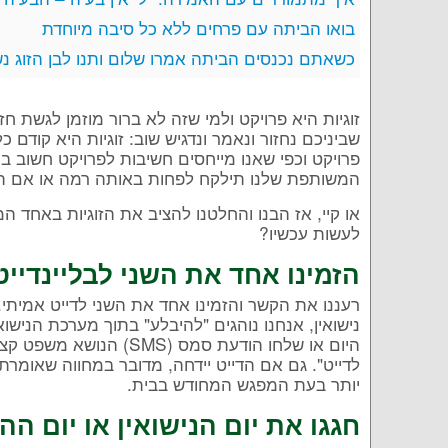
בואו הביתה עם פרחים ללא כל סיבה מיוחדת
כשאתם נכנסים הביתה אמרו שלום ותנו לבן הזוג נ
זוגיות היא פרויקט ולמי שזה לא ברור מוזמן לגשת 
שביניכם נחזור ונאמר ונדגיש שוב: זוגיות היא קודם 
פרויקט וכפי שאנו מייחסים חשיבות לפרויקט חשוב בע
המשותפת שלנו תילקח לפחות באותה רמה או אם תר
או קיי, אז הבנו והחלטנו להציב את הזוגיות באחד
לעשות עכשיו?
הזמינו אחד את השני לבליינדייט 
רעננו את הקשר והזמינו אחד את השני לדייט אמיתי
נישואין, אנחנו נוהגים "להיבלע" בתוך מערכת הניש
היום או שלחו הודעת סמס (
לדייט". גם אם הדייט יידחה, מדובר במחווה שאומרת :
יותר בעת המפגש המחודש בבית.
חגגו את יום הנישואין או יום ה