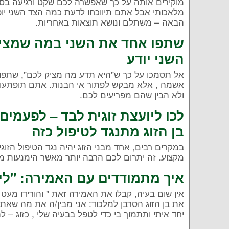
מוקירים אותה על כך שאפשרה לכם שקט ורגיעה בסו
מלאכותי אבל אתם תיווכחו לדעת כמה הצד השני יו
הבאה – משתלם ונושא תוצאות באחריות.
שתפו אחד את השני במה שמציק
השני יודע
אל תסמכו על כך ש"היא תדע מה מציק לכם", שתפו את 
אשמה , אלא מבקש לפתור אי הבנות. אתם תופתעו ל
ולא הבין שהם מפריעים לכם.
לכו ליועצת זוגית לבד – לפעמים
בן הזוג מתנגד לטיפול כזה
במקרים רבים, אחד מבני הזוג יהיה נגד הטיפול הזוג
מקצוע. זה יתרום לכם הרבה יותר מאשר הימנעות מ
איך מתמודדים עם האמירה: "לי 
אין שום בעיה, קבלו את האמירה זאת " והורידו מע
את בן הזוג הסרבן למלכוד: אני מבין/ה את מה שאת/
יחד איתי ותתמוך בי כדי לטפל בבעיה שלי , כזוג –