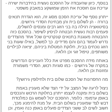
בנוסף, כיוון שהעבודה על ההסכם נעשית בהידברות ישירה -
עריכת וגם חוסכת את הזמן שמושקע במאבק משפטי.
ייתרון נוסף של עריכת הסכם מסוג זה, הוא הגדרת תנאים
ברורה - הן לשלום בית והן מבחינת הסדרי גירושים.
בסיטואציה רגילה בה בני הזוג רבים ומנסים להשלים,
פעמים רבות נעשית הבטחה לניסיון לשיפור. בהסכם כזה
ההבטחה מעוגנת בתנאים קונקרטיים שכל אחד מהצדדים
נדרש לעמוד בהם והם מדידים. כך למשל, באילו שעות בני
הזוג נוכחים בבית, חלוקת המטלות ביניהם, יציאה לבילויים
משותפים, טיפול זוגי וכן הלאה.
באותה מידה ההסכם מפרט את כלל העניינים הנדרשים
במקרה של גירושים - כמו סוגיות רכוש, הסדרי משמורת
ומזונות וכן הלאה.
מה החסרונות של הסכם שלום בית ולחילופין גירושין?
ניצול לרעה של המצב על ידי הצד שלא מעוניין באמת
בשלום בית ומקנה לעצמו ייתרון בחלוקת הרכוש והנכסים
באופן ערמומי. כלומר, ההסכם יכול לשמש גם כמלכודת
דבש לצד שמעוניין בשלום הבית. על מנת להימנע מכך,
חשוב לשים לב ששני הצדדים פועלים באופן כנה ואמין, וכן