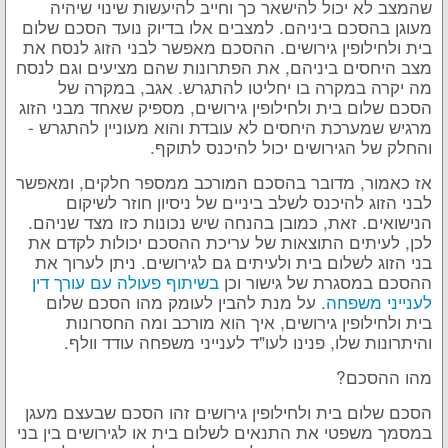
שהמצב לא יכול להישאר כך וחייב להיעשות שינוי שיהיה
מעוגן בהסכם ביניהם. למצבים אלו בדיוק נועד הסכם שלום
בית ולחילופין גירושים. ההסכם מאפשר לבני הזוג לנסח את
מצב היחסים ביניהם, את הפתרונות שהם מציעים וגם לנסח
מה יקרה במקרה בו יחליטו להתגרש. אגב, במקרה של
הסכם שלום בית ולחילופין גירושים, מספיק שאחד מבני הזוג
מרגיש שמערכת היחסים לא עובדת והוא מעוניין להתגרש -
והחלק של הגירושים יכול להיכנס לתוקף.
אז כאמור, מדובר בהסכם המורכב ממספר חלקים, ומאפשר
לבני הזוג להיכנס לשלב ביניים של ניסיון חוזר לשיקום
הנישואים. זאת, כמובן בהנחה שיש נכונות כזו מצד שניהם.
לכן, לעיתים התוצאות של עריכת ההסכם יכולות לקדם את
בני הזוג לשלום בית ולעיתים גם לגירושים. ניתן לערוך את
ההסכם במסגרת של גישור וכן
בשיתוף פעולה עם עורך דין
לענייני משפחה
. על מנת להבין לעומק מהו הסכם שלום
בית ולחילופין גירושים, איך הוא מורכב ומה החסרונות
והיתרונות שלו, פנינו לעו"ד לענייני משפחה עודד וולף.
מהו ההסכם?
הסכם שלום בית ולחילופין גירושים זהו הסכם שבעצם מעגן
במסמך משפטי את התנאים לשלום בית או לגירושים בין בני