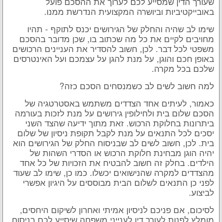
שעורך הדין שמסייע לכם לערוך את ההסכם פועל
באובייקטיביות וביושרה המקצועית הנדרשת ממנו.
שימו לב שהיה והחלק של הגירושים יכנס לתוקף - תהיו
מחויבים לקיים את כל מה שכתוב בו, שכן מדובר בהסכם
משפטי לכל דבר. לכן, חשוב להסדיר את העניינים הרכושים
באופן חכם והוגן, על מנת להגן על עצמכם ועל האינטרסים
שלכם בכל מקרה.
למה חשוב לשים לב כשמנסחים הסכם כזה?
כאמור, לעיתים אחד הצדדים משתמש באסטרטגיה של
הסכם שלום בית ולחילופין גירושים על מנת לזכות בעורמה
ביתרונות בחלוקת הרכוש. זאת מתוך ידיעה שהצד השני
יסכים לכל התנאים על מנת לקבל תקופת ניסיון של שלום
בית. לכן, חשוב לשים לב שבניסוח החלק של הגירושים הוא
יהיה הוגן מבחינת חלוקת הרכוש או הסדרי השהות של
הילדים. בחלק זה חשוב להבטיח את הזכויות של כל אחד
מהצדדים למקרה שהנישואים יכשלו. כמו כן, שימו לב שעוד
לפני כן התנאים לשלום הבית מבוססים על היגיון אפשרי
לביצוע.
לסיכום, אם פניכם לניסיון אמיתי ואחרון לשיקום היחסים,
מומלץ לפנות לעורך דין לענייני משפחה שיסייע לכם בניסוח