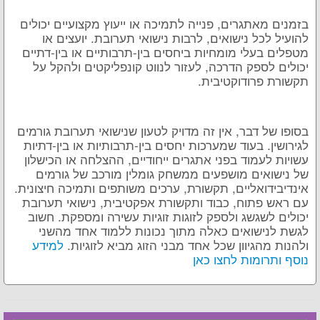
בזמנים מאתגרים, פנייה לתמיכה או ייעוץ מקצועיים יכולים
להועיל לכל נישואים, לרבות נישואי תערובת. יועצים או
מטפלים בעלי מומחיות ביחסים בין-תרבותיים או בין-דתיים
יכולים לספק הדרכה, לעזור לנווט קונפליקטים ולהקל על
תקשורת פרודוקטיבית.
בסופו של דבר, אין זה מדויק לטעון שנישואי תערובת גורמים
לגירושין. בעוד שמערכות יחסים בין-תרבותיות או בין-דתיות
עשויות לעמוד בפני אתגרים ייחודיים, ההצלחה או הכישלון
של נישואים מושפעים ממשחק גומלין מורכב של גורמים
אינדיבידואליים, תקשורת, ערכים משותפים ותמיכה חיצונית.
עם ראש פתוח, כבוד ותקשורת אפקטיבית, נישואי תערובת
יכולים לשגשג ולספק לזוגות זוגיות עשירה ומספקת. חשוב
לגשת לנישואים כאלה מתוך נכונות ללמוד אחד מהשני
ולהנות מהגיוון שכל אחד מבני הזוג מביא לזוגיות.
למידע
נוסף ותרומות לחצו כאן