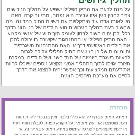
על מנת לדעת אם התיק הפלילי ישפיע על תהליך הגירושים
צריך להבין בגין איזו עבירה הוא נפתח, מתי זה קרה והאם
היו לאותו אדם עוד היתקלויות עם רשויות החוק במדינה. מה
שחשוב בעת תהליך הגירושים הוא הילדים של בני הזוג בדרך
כלל ולכן יהיה חשוב לבחון לעומק תוך סיוע של אנשי מקצוע
- האם התיק הפלילי או ההתנהגות שקשורה בו יכולה לסכן
את הילדים באיזושהי דרך או האם ההתנהגות השגרתית
והיומיומית של בן הזוג עם התיק הפלילי עלולה לגרום
לבעיות בשגרת היומיום של הצד השני ושל הילדים. במקרה
הצורך יגויסו לתוך התהליך אנשי מקצוע נוספים שיוכלו לחוות
את דעתם המקצועית וכך אפשר יהיה למצוא את הדרך
לסיים את מערכת היחסים הזוגית.
הבהרה
המידע המופיע בדף זה הוא כללי בלבד, ואין בו בכדי להוות חוות
דעת מוסמכת או ייעוץ מוסמך. על הקורא לפנות לקבלת חוות דעת
או ייעוץ מקצועיים לפני כל שימוש במידע המופיע באתר זה. אין
המידע מהווה תחליף לייעוץ מקצועי של עורך דין מוסמך. אין בעלי