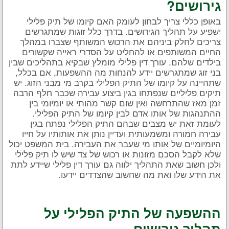
גירושים?
באופן כללי צריך לבחון לעומק האם קיומו של תיק פלילי
ישפיע על תהליך הגירושים. בדרך כלל זוגות שמתגרשים
צריכים לחלק ביניהם את הרכוש המשותף שצברו במהלך
החיים המשותפים או להחליט על הסדרי ראייה שקשורים
בילדים שלהם. עורך דין פלילי מומלץ שבקיא בתהליכים שבין
בני זוג שמתגרשים יידע להנחות מה ההשפעות, אם בכלל,
שתהיינה על קיומו של התיק הפלילי בקרב מי מבני הזוג. יש
תיקים פליליים שנפתחו בגין ביצוע עבירה שכבר חלף הרבה
זמן מאז שהתרחשה ואין שום קשר מהותי או יומיומי בין
ההתנהגות של אותו אדם לבין קיומו של התיק הפלילי.
לעומת זאת יש מצבים שבהם התיק הפלילי נפתח בגין
עבירה חמורה ומשמעותית ועדיין נותן את אותותיו על חייו
היומיומיים של אותו מי שעבר את העבירה. בית המשפט יכול
שלא לקבל הסכם מזונות או רכוש של צד שיש לו תיק פלילי
ולכן חשוב שאת התהליך ילווה גם עורך דין פלילי שיידע לתת
את הידע שלו ואת מה שחשוב שהצדדים יידעו.
ההשפעה של התיק הפלילי על
תהליך גירושים