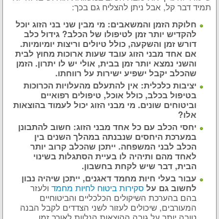
תמיד דבר קל, אבל ניתן להצליח גם בכך:
חלוקת הזמן והמשאבים: מי מבין שני בני הזוג יוכל
להקדיש יותר זמן לטיפולו של הכלב? גידול כלב
דורש זמן והשקעה, כולל טיולים וריצות יומיומיות.
אם אחד מבני הזוג עובד שעות ארוכות מחוץ לבית
והשני נמצא יותר זמן בבית, אולי יש לו יתרון. הזמן
שהכלב יקבל ישפיע ישירות על רווחתו.
יציבות כלכלית: אין להתעלם מהעלויות הכרוכות
בטיפול בכלב, כולל אוכל, טיפולים רפואיים
וביטוחים שונים. מי מבני הזוג יכול לעמוד בהוצאות
אלו?
יחסי הכלב עם כל אחד מבני הזוג: חשוב להתבונן
במערכת היחסים שנבנתה במהלך השנים בין
הכלב לבני המשפחה. ייתכן שהכלב קרוב יותר
לאחד מהם ותיהיה לו בעיית הסתגלות בשינוי
הבית, דבר שיש לקחת בחשבון.
עבור בעלי חיות מחמד דאגנים, ייתכן שיהיה נבון
סקירות ביטוח לחיות מחמד
ולעזר
לחשוב גם על
בהם בהערכת השיקולים הכלכליים והביטוחיים
המעורבים, שיכולים לעזור לשני הצדדים לקבל הבנה
טובה יותר על גובה ההוצאות הנלוות לאורך זמן.