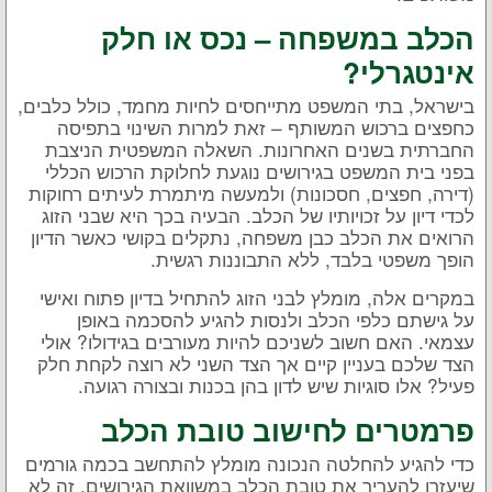
הכלב במשפחה – נכס או חלק
אינטגרלי?
בישראל, בתי המשפט מתייחסים לחיות מחמד, כולל כלבים,
כחפצים ברכוש המשותף – זאת למרות השינוי בתפיסה
החברתית בשנים האחרונות. השאלה המשפטית הניצבת
בפני בית המשפט בגירושים נוגעת לחלוקת הרכוש הכללי
(דירה, חפצים, חסכונות) ולמעשה מיתמרת לעיתים רחוקות
לכדי דיון על זכויותיו של הכלב. הבעיה בכך היא שבני הזוג
הרואים את הכלב כבן משפחה, נתקלים בקושי כאשר הדיון
הופך משפטי בלבד, ללא התבוננות רגשית.
במקרים אלה, מומלץ לבני הזוג להתחיל בדיון פתוח ואישי
על גישתם כלפי הכלב ולנסות להגיע להסכמה באופן
עצמאי. האם חשוב לשניכם להיות מעורבים בגידולו? אולי
הצד שלכם בעניין קיים אך הצד השני לא רוצה לקחת חלק
פעיל? אלו סוגיות שיש לדון בהן בכנות ובצורה רגועה.
פרמטרים לחישוב טובת הכלב
כדי להגיע להחלטה הנכונה מומלץ להתחשב בכמה גורמים
שיעזרו להעריך את טובת הכלב במשוואת הגירושים. זה לא