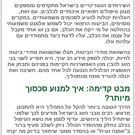
השירותים הווטרינריים בישראל מתקדמים ומספקים
מגוון טיפולים רפואיים איכותיים לכלבים. עם זאת,
העלויות יכולות להגיע לסכומים משמעותיים. במקרים
מסוימים, הביטוח הרפואי יכול לשמש אלמנט משמעותי
בהחלטה על מי ייקח את הכלב. אם בן זוג אחד מקבל
על עצמו את הכלב, עליו לדעת כיצד מתמודדים עם
עלויות אלו.
בהשוואת מחירי הביטוח, תגלו שהשוואת מחירי ביטוח
לחיות, יכולה לספק מידע רב ערך. היא תסייע לשני בני
הזוג להבין מהן האפשרויות הקיימות בפניהם ותבחן את
האופציה הכלכלית הנכונה לכל אחד מהם. חשיבה זאת
יכולה להוריד מתח מהתהליך.
מבט קדימה: איך למנוע סכסוך
מיותר?
הדרך הטובה ביותר להקל על התהליך היא להתכונן
מראש. רבים מבני הזוג בישראל מודעים לכך שלפני
שיתחיל הליך גירושים, עדיף לסמן את נושא הטיפול
בכלב כחלק מההסדר הכולל. ניתן לשלב סעיף ברור
ב"אמנה זוגית" או בהסדר ממוני שיתאר בדיוק מה יקרה