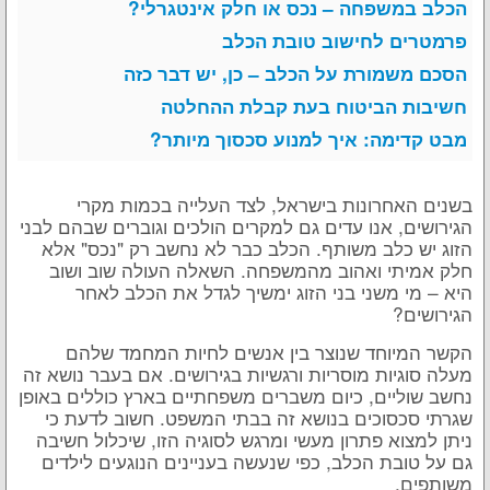
הכלב במשפחה – נכס או חלק אינטגרלי?
פרמטרים לחישוב טובת הכלב
הסכם משמורת על הכלב – כן, יש דבר כזה
חשיבות הביטוח בעת קבלת ההחלטה
מבט קדימה: איך למנוע סכסוך מיותר?
בשנים האחרונות בישראל, לצד העלייה בכמות מקרי
הגירושים, אנו עדים גם למקרים הולכים וגוברים שבהם לבני
הזוג יש כלב משותף. הכלב כבר לא נחשב רק "נכס" אלא
חלק אמיתי ואהוב מהמשפחה. השאלה העולה שוב ושוב
היא – מי משני בני הזוג ימשיך לגדל את הכלב לאחר
הגירושים?
הקשר המיוחד שנוצר בין אנשים לחיות המחמד שלהם
מעלה סוגיות מוסריות ורגשיות בגירושים. אם בעבר נושא זה
נחשב שוליים, כיום משברים משפחתיים בארץ כוללים באופן
שגרתי סכסוכים בנושא זה בבתי המשפט. חשוב לדעת כי
ניתן למצוא פתרון מעשי ומרגש לסוגיה הזו, שיכלול חשיבה
גם על טובת הכלב, כפי שנעשה בעניינים הנוגעים לילדים
משותפים.