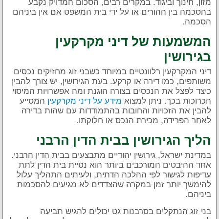
מזון, חינוך וביגוד. במקרים רבים, הסכום המדויק נקבע
בהסכמה בין ההורים או על ידי בית המשפט אם אין ביניהם
הסכמה.
המשמעות של דיני מקרקעין
בגירושין
דיני המקרקעין רלוונטיים במיוחד כשבני זוג מחזיקים נכסים
משותפים, כמו דירה או קרקע. בעת הגירושין, יש צורך להבין
כיצד לפצל את הנכסים בצורה הוגנת ומה אפשרויות המיסוי
הכרוכות בכך. ניתן למצוא
מידע על דיני מקרקעין
המסייע
להבין את הזכויות והחובות בהתמודדות עם שהות בדירה
לאחר הפרידה, מכירת הנכס או חלוקתו.
הליך הגירושין בבית הדין הרבני
במדינת ישראל, גירושין יהודיים מתבצעים בבית הדין הרבני.
אחד ההיבטים המורכבים ביותר הוא נטיית בית הדין לתת
עדיפות לגישור לפי ההלכה הדתית, ולעיתים התהליך עלול
להימשך יותר זמן במקרה שהצדדים לא מגיעים להסכמות
ביניהם.
בני זוג הנתקלים בסרבנות גט יכולים להגיש תביעה