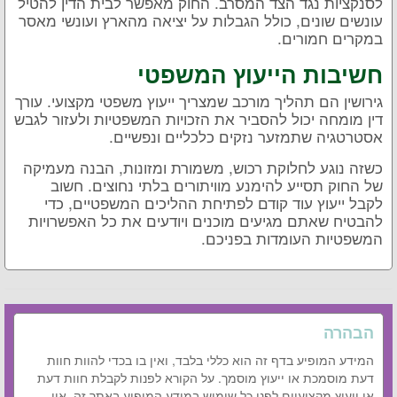
לסנקציות נגד הצד המסרב. החוק מאפשר לבית הדין להטיל
עונשים שונים, כולל הגבלות על יציאה מהארץ ועונשי מאסר
במקרים חמורים.
חשיבות הייעוץ המשפטי
גירושין הם תהליך מורכב שמצריך ייעוץ משפטי מקצועי. עורך
דין מומחה יכול להסביר את הזכויות המשפטיות ולעזור לגבש
אסטרטגיה שתמזער נזקים כלכליים ונפשיים.
כשזה נוגע לחלוקת רכוש, משמורת ומזונות, הבנה מעמיקה
של החוק תסייע להימנע מוויתורים בלתי נחוצים. חשוב
לקבל ייעוץ עוד קודם לפתיחת ההליכים המשפטיים, כדי
להבטיח שאתם מגיעים מוכנים ויודעים את כל האפשרויות
המשפטיות העומדות בפניכם.
הבהרה
המידע המופיע בדף זה הוא כללי בלבד, ואין בו בכדי להוות חוות
דעת מוסמכת או ייעוץ מוסמך. על הקורא לפנות לקבלת חוות דעת
או ייעוץ מקצועיים לפני כל שימוש במידע המופיע באתר זה. אין