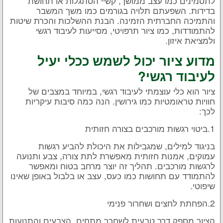
לתסמינים כמו עצב ממושך, קשיי הסתגלות או תחושת
בדידות. השפעתם תלויה בגורמים כמו משך המשבר
והתמיכה החברתית הזמינה. הבנת ההשלכות והכרת שיטות
להתמודדות, כמו ציור תרפויטי, מסייעות לעיבוד רגשי
ולמציאת איזון.
מדוע ציור יכול לשמש ככלי יעיל
לעיבוד רגשי?
ציור הוא כלי עוצמתי לעיבוד רגשי, במיוחד במצבים של
חוויות טראומטיות כמו גירושין. הנה כמה סיבות עיקריות
לכך:
1.ביטוי רגשות מורכבים בצורה חזותית
בניגוד למילים, שמגבילות את היכולת להביע רגשות
עמוקים, אמנות חזותית מאפשרת לתת צורה, צבע ותנועה
לרגשות מורכבים. תהליך זה יוצר מרחב בטוח ומאפשר
להתמודד עם תחושות כמו כעס, עצב או בלבול באופן שאינו
שיפוטי.
2.הפחתת לחצים ושחרור פנימי
הציור מספק דרך טבעית לשחרר מתחים. הצבעים והתנועות