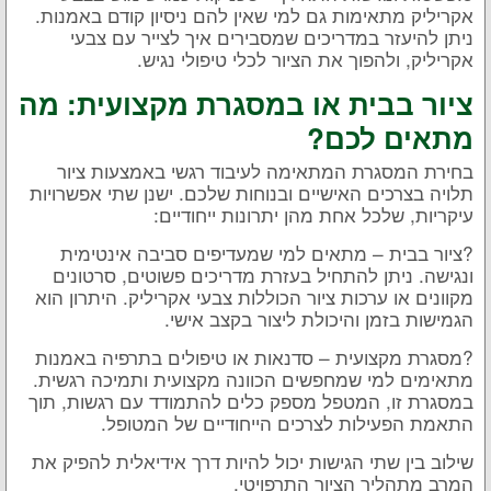
אקריליק מתאימות גם למי שאין להם ניסיון קודם באמנות.
ניתן להיעזר במדריכים שמסבירים איך לצייר עם צבעי
אקריליק, ולהפוך את הציור לכלי טיפולי נגיש.
ציור בבית או במסגרת מקצועית: מה
מתאים לכם?
בחירת המסגרת המתאימה לעיבוד רגשי באמצעות ציור
תלויה בצרכים האישיים ובנוחות שלכם. ישנן שתי אפשרויות
עיקריות, שלכל אחת מהן יתרונות ייחודיים:
?ציור בבית – מתאים למי שמעדיפים סביבה אינטימית
ונגישה. ניתן להתחיל בעזרת מדריכים פשוטים, סרטונים
מקוונים או ערכות ציור הכוללות צבעי אקריליק. היתרון הוא
הגמישות בזמן והיכולת ליצור בקצב אישי.
?מסגרת מקצועית – סדנאות או טיפולים בתרפיה באמנות
מתאימים למי שמחפשים הכוונה מקצועית ותמיכה רגשית.
במסגרת זו, המטפל מספק כלים להתמודד עם רגשות, תוך
התאמת הפעילות לצרכים הייחודיים של המטופל.
שילוב בין שתי הגישות יכול להיות דרך אידיאלית להפיק את
המרב מתהליך הציור התרפויטי.