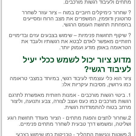
מתחים ולעיבוד רגשות מורכבים.
? שחרור כימיקלים חיוביים במוח – ציור עוזר לשחרר
סרוטונין ודופמין, המשפרים את מצב הרוח ומסייעים
בהפחתת תחושת העומס הרגשי.
? שיקוף תחושות פנימיות – שימוש בצבעים עזים ובדימויים
חזותיים מאפשר לאדם לבטא את רגשותיו ולעבד את
הטראומה באופן מודע ועמוק יותר.
מדוע ציור יכול לשמש ככלי יעיל
לעיבוד רגשי?
ציור הוא כלי עוצמתי לעיבוד רגשי, במיוחד במצבי טראומה
כמו גירושין, מסיבות עיקריות אלו:
1. ביטוי רגשות מורכבים - אמנות חזותית מאפשרת לתרגם
רגשות מורכבים כמו כעס ועצב לצורה, צבע ותנועה, וליצור
מרחב בטוח להתמודדות רגשית.
2.שחרור לחצים והפגת מתחים - הציור מעודד תחושת רוגע
ושליטה, ומשמש דרך טבעית לשחרר מתחים פנימיים.
3.פשטות ונגישות התהליך - טכניקות כמו שימוש בצבעי